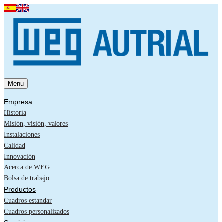
Menu
Empresa
Historia
Misión, visión, valores
Instalaciones
Calidad
Innovación
Acerca de WEG
Bolsa de trabajo
Productos
Cuadros estandar
Cuadros personalizados